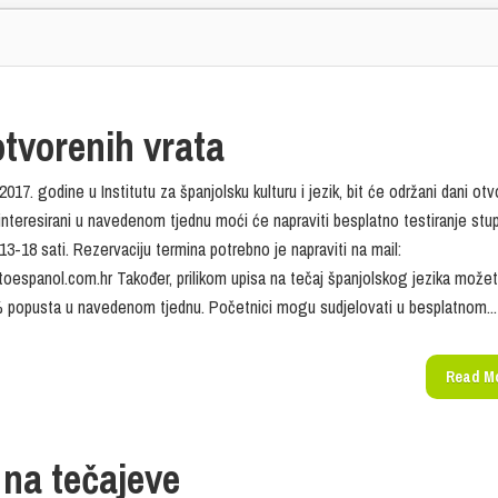
tvorenih vrata
017. godine u Institutu za španjolsku kulturu i jezik, bit će održani dani otv
ainteresirani u navedenom tjednu moći će napraviti besplatno testiranje stu
3-18 sati. Rezervaciju termina potrebno je napraviti na mail:
toespanol.com.hr Također, prilikom upisa na tečaj španjolskog jezika može
% popusta u navedenom tjednu. Početnici mogu sudjelovati u besplatnom...
Read M
 na tečajeve