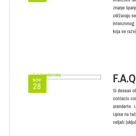
znanje španj
održavaju se
intenzivnog 
koja se razvi
F.A.Q
NOV
28
Si deseas o
contacto co
atenderte. U
Upise na teča
veljači (uklj