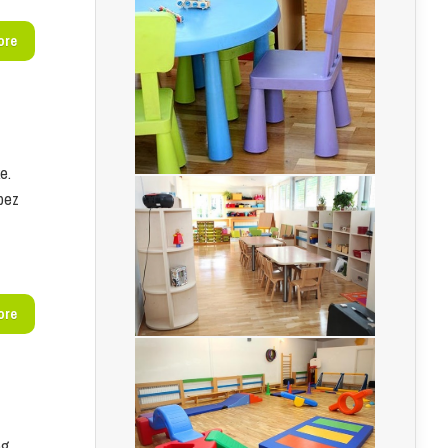
ore
ke.
 bez
ra).
ore
og