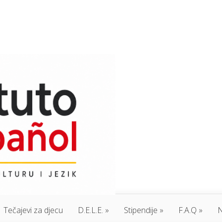
Tečajevi za djecu
D.E.L.E.
Stipendije
F.A.Q
N