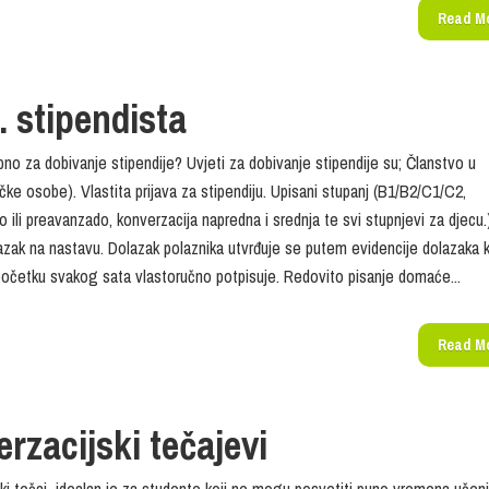
Read M
. stipendista
bno za dobivanje stipendije? Uvjeti za dobivanje stipendije su; Članstvo u
zičke osobe). Vlastita prijava za stipendiju. Upisani stupanj (B1/B2/C1/C2,
o ili preavanzado, konverzacija napredna i srednja te svi stupnjevi za djecu.
azak na nastavu. Dolazak polaznika utvrđuje se putem evidencije dolazaka 
početku svakog sata vlastoručno potpisuje. Redovito pisanje domaće...
Read M
rzacijski tečajevi