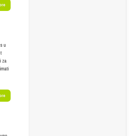
ore
es u
t
i za
 imati
ore
ovno