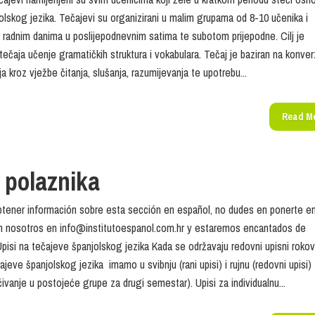
olskog jezika. Tečajevi su organizirani u malim grupama od 8-10 učenika i
 radnim danima u poslijepodnevnim satima te subotom prijepodne. Cilj je
tečaja učenje gramatičkih struktura i vokabulara. Tečaj je baziran na konverz
ja kroz vježbe čitanja, slušanja, razumijevanja te upotrebu...
Read M
 polaznika
btener información sobre esta sección en español, no dudes en ponerte e
n nosotros en info@institutoespanol.com.hr y estaremos encantados de
pisi na tečajeve španjolskog jezika Kada se održavaju redovni upisni rokov
jeve španjolskog jezika imamo u svibnju (rani upisi) i rujnu (redovni upisi) 
učivanje u postojeće grupe za drugi semestar). Upisi za individualnu...