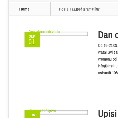
Home
Posts Tagged
gramatika"
Dan o
SEP
01
Od 18-21.09.2
vrata! Svi z
vremenu od 1
info@institu
ostvariti 10
Upisi
JUN