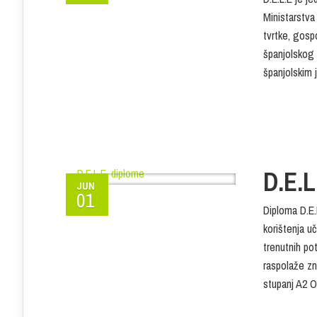
Ministarstva 
tvrtke, gosp
španjolskog 
španjolskim j
D.E.L
JUN
01
Diploma D.E.
korištenja u
trenutnih po
raspolaže zn
stupanj A2 O