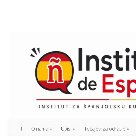
I
O nama
Upisi
Tečajevi za odrasle