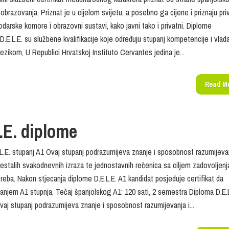
obrazovanja. Priznat je u cijelom svijetu, a posebno ga cijene i priznaju pri
odarske komore i obrazovni sustavi, kako javni tako i privatni. Diplome
D.E.L.E. su službene kvalifikacije koje određuju stupanj kompetencije i vlad
ezikom, U Republici Hrvatskoj Instituto Cervantes jedina je...
Read M
.E. diplome
L.E. stupanj A1 Ovaj stupanj podrazumijeva znanje i sposobnost razumijevan
čestalih svakodnevnih izraza te jednostavnih rečenica sa ciljem zadovoljenj
treba. Nakon stjecanja diplome D.E.L.E. A1 kandidat posjeduje certifikat da
anjem A1 stupnja. Tečaj španjolskog A1: 120 sati, 2 semestra Diploma D.E.L
vaj stupanj podrazumijeva znanje i sposobnost razumijevanja i...