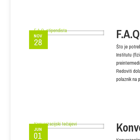
F.A.Q
NOV
28
Što je potre
Institutu (fi
preintermedi
Redoviti dol
polaznik na 
Konve
JUN
01