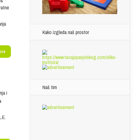
vatne
anja
Kako izgleda naš prostor
ore
Naš tim
ja i
a
.E.