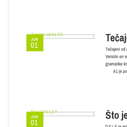
Tečaj
JUN
01
Tečajevi od
Versión en e
gramatike 
A1 je početn
Što j
JUN
01
D.E.L.E je j