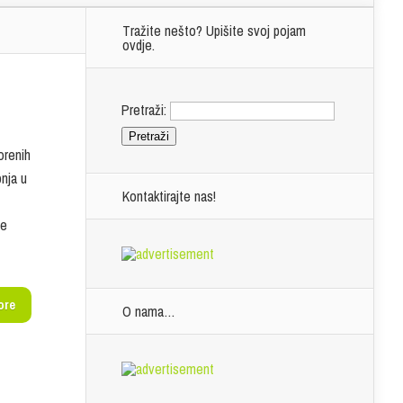
Tražite nešto? Upišite svoj pojam
ovdje.
Pretraži:
orenih
pnja u
Kontaktirajte nas!
te
ore
O nama…