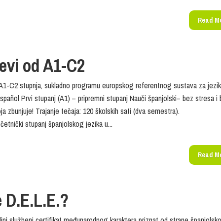
Read M
evi od A1-C2
 A1-C2 stupnja, sukladno programu europskog referentnog sustava za jezi
spañol Prvi stupanj (A1) – pripremni stupanj Nauči španjolski– bez stresa i
koja zbunjuje! Trajanje tečaja: 120 školskih sati (dva semest
ički stupanj španjolskog jezika u...
Read M
e D.E.L.E.?
edini službeni certifikat međunarodnog karaktera priznat od strane španjolsk