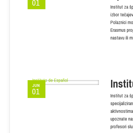
01
Institut za š
izbor tečaje
Polaznici mo
Erasmus prog
nastavu ili m
Insti
JUN
01
Institut za š
specijalizira
aktivnostim
upoznate naš
profesori slu