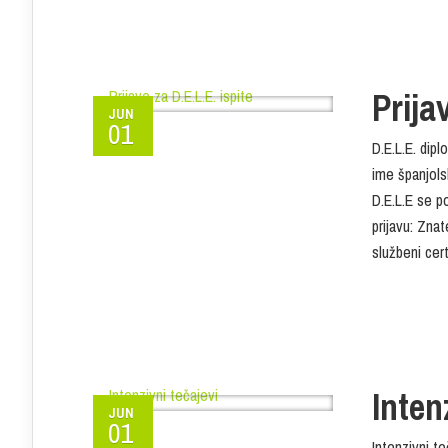
Prija
JUN
01
D.E.L.E. dip
ime španjols
D.E.L.E se p
prijavu: Znat
službeni cer
Inten
JUN
01
Intenzivni t