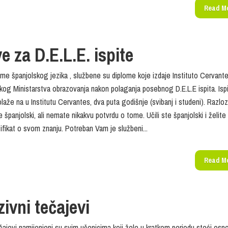
Read M
ve za D.E.L.E. ispite
lome španjolskog jezika , službene su diplome koje izdaje Instituto Cervant
kog Ministarstva obrazovanja nakon polaganja posebnog D.E.L.E ispita. Ispi
olaže na u Institutu Cervantes, dva puta godišnje (svibanj i studeni). Razloz
e španjolski, ali nemate nikakvu potvrdu o tome. Učili ste španjolski i želite
tifikat o svom znanju. Potreban Vam je službeni...
Read M
zivni tečajevi
ečajevi namijenjeni su svim učenicima koji žele u kratkom periodu steći osn