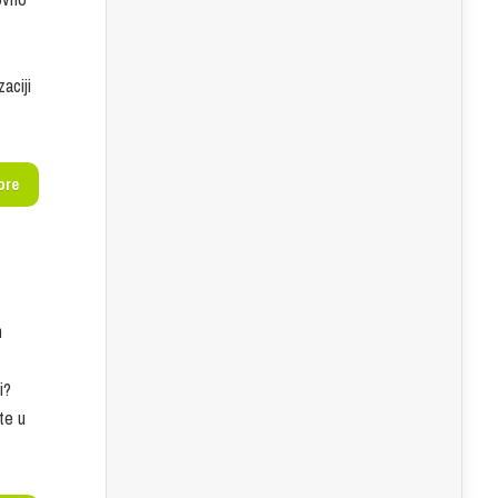
aciji
ore
n
i?
te u