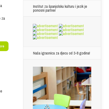
na
Institut za španjolsku kulturu i jezik je
ponosni partner
e za
ore
Naša igraonica za djecu od 3-8 godina!
že