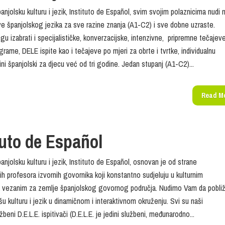
panjolsku kulturu i jezik, Instituto de Español, svim svojim polaznicima nudi 
ve španjolskog jezika za sve razine znanja (A1-C2) i sve dobne uzraste.
gu izabrati i specijalističke, konverzacijske, intenzivne, pripremne tečajev
rame, DELE ispite kao i tečajeve po mjeri za obrte i tvrtke, individualnu
ini španjolski za djecu već od tri godine. Jedan stupanj (A1-C2)...
Read M
tuto de Español
panjolsku kulturu i jezik, Instituto de Español, osnovan je od strane
nih profesora izvornih govornika koji konstantno sudjeluju u kulturnim
a vezanim za zemlje španjolskog govornog područja. Nudimo Vam da pobli
u kulturu i jezik u dinamičnom i interaktivnom okruženju. Svi su naši
žbeni D.E.L.E. ispitivači (D.E.L.E. je jedini službeni, međunarodno...