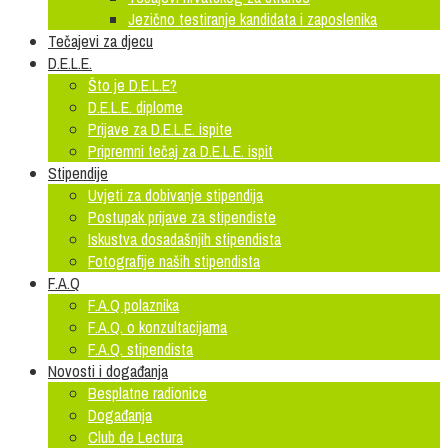
Jezično testiranje kandidata i zaposlenika
Tečajevi za djecu
D.E.L.E.
Što je D.E.L.E?
D.E.L.E. diplome
Prijave za D.E.L.E. ispite
Pripremni tečaj za D.E.L.E. ispit
Stipendije
Uvjeti za dobivanje stipendija
Postupak prijave za stipendiste
Iskustva dosadašnjih stipendista
Fotografije naših stipendista
F.A.Q
F.A.Q polaznika
F.A.Q. o konzultacijama
F.A.Q. stipendista
Novosti i događanja
Besplatne radionice
Događanja
Club de Lectura