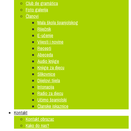
Club de gramática
Foto galerija
Članovi
Mala škola španjolskog
Riječnik
E-učenje
Vijesti i novine
Recepti
Abeceda
Audio knjige
Knjige za djecu
Slikovnice
Dijelovi tijela
Intonacija
Radio za djecu
Učimo španjolski
Članske iskaznice
Kontakt
Kontakt obrazac
Kako do nas?