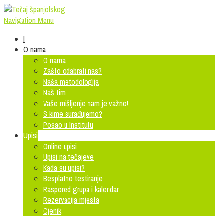
Navigation Menu
I
O nama
O nama
Zašto odabrati nas?
Naša metodologija
Naš tim
Vaše mišljenje nam je važno!
S kime surađujemo?
Posao u Institutu
Upisi
Online upisi
Upisi na tečajeve
Kada su upisi?
Besplatno testiranje
Raspored grupa i kalendar
Rezervacija mjesta
Cjenik