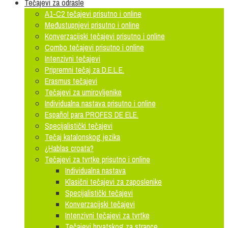
Tečajevi za odrasle
A1-C2 tečajevi prisutno i online
Međustupnjevi prisutno i online
Konverzacijski tečajevi prisutno i online
Combo tečajevi prisutno i online
Intenzivni tečajevi
Pripremni tečaj za D.E.L.E.
Erasmus tečajevi
Tečajevi za umirovljenike
Individualna nastava prisutno i online
Español para PROFES DE ELE.
Specijalistički tečajevi
Tečaj katalonskog jezika
¿Hablas croata?
Tečajevi za tvrtke prisutno i online
Individualna nastava
Klasični tečajevi za zaposlenike
Specijalistički tečajevi
Konverzacijski tečajevi
Intenzivni tečajevi za tvrtke
Tečajevi hrvatskog za strance