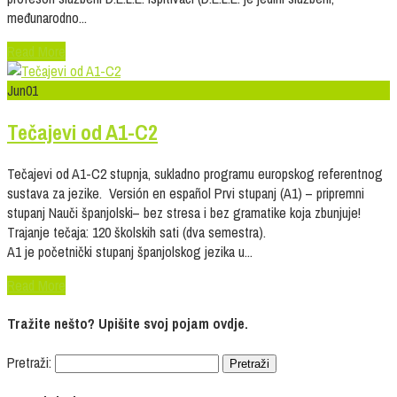
međunarodno...
Read More
Jun
01
Tečajevi od A1-C2
Tečajevi od A1-C2 stupnja, sukladno programu europskog referentnog
sustava za jezike. Versión en español Prvi stupanj (A1) – pripremni
stupanj Nauči španjolski– bez stresa i bez gramatike koja zbunjuje!
Trajanje tečaja: 120 školskih sati (dva semestra).
A1 je početnički stupanj španjolskog jezika u...
Read More
Tražite nešto? Upišite svoj pojam ovdje.
Pretraži: