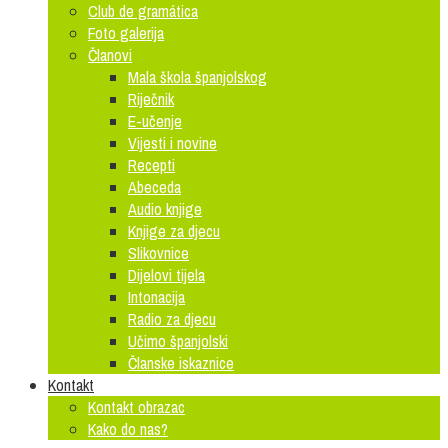
Club de gramática
Foto galerija
Članovi
Mala škola španjolskog
Riječnik
E-učenje
Vijesti i novine
Recepti
Abeceda
Audio knjige
Knjige za djecu
Slikovnice
Dijelovi tijela
Intonacija
Radio za djecu
Učimo španjolski
Članske iskaznice
Kontakt
Kontakt obrazac
Kako do nas?