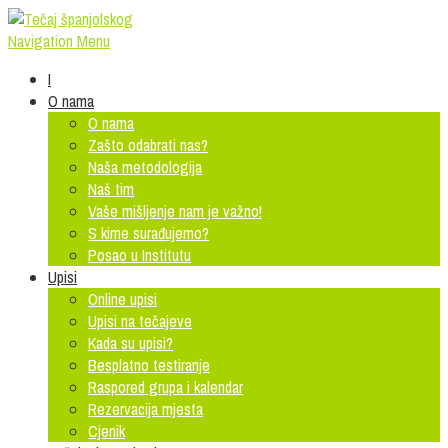
Navigation Menu
I
O nama
O nama
Zašto odabrati nas?
Naša metodologija
Naš tim
Vaše mišljenje nam je važno!
S kime surađujemo?
Posao u Institutu
Upisi
Online upisi
Upisi na tečajeve
Kada su upisi?
Besplatno testiranje
Raspored grupa i kalendar
Rezervacija mjesta
Cjenik