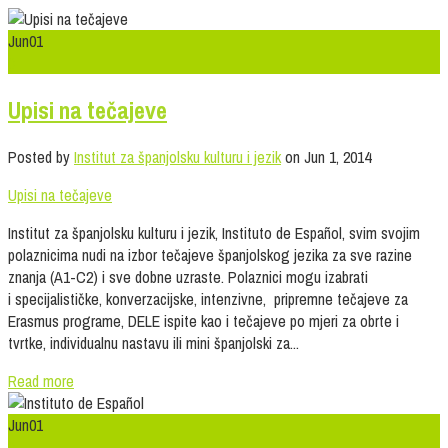
Jun
01
0
Upisi na tečajeve
Posted by
Institut za španjolsku kulturu i jezik
on Jun 1, 2014
Upisi na tečajeve
Institut za španjolsku kulturu i jezik, Instituto de Español, svim svojim
polaznicima nudi na izbor tečajeve španjolskog jezika za sve razine
znanja (A1-C2) i sve dobne uzraste. Polaznici mogu izabrati
i specijalističke, konverzacijske, intenzivne, pripremne tečajeve za
Erasmus programe, DELE ispite kao i tečajeve po mjeri za obrte i
tvrtke, individualnu nastavu ili mini španjolski za...
Read more
Jun
01
0