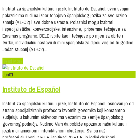
Institut za španjolsku kulturu i jezik, Instituto de Español, svim svojim
polaznicima nudi na izbor tečajeve španjolskog jezika za sve razine
znanja (A1-C2) i sve dobne uzraste. Polaznici mogu izabrati
i specijalističke, konverzacijske, intenzivne, pripremne tečajeve za
Erasmus programe, DELE ispite kao i tečajeve po mjeri za obrte i
tvrtke, individualnu nastavu ili mini španjolski za djecu već od tri godine.
Jedan stupanj (A1-C2)...
Read More
Jun
01
Instituto de Español
Institut za španjolsku kulturu i jezik, Instituto de Español, osnovan je od
strane specijaliziranih profesora izvornih govornika koji konstantno
sudjeluju u kulturnim aktivnostima vezanim za zemlje španjolskog
govornog područja. Nudimo Vam da pobliže upoznate našu kulturu i
jezik u dinamičnom i interaktivnom okruženju. Svi su naši
profesori službeni D.E.L.E. ispitivači (D.E.L.E. je jedini službeni,