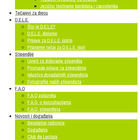
Jezično testiranje kandidata i zaposlenika
Tečajevi za djecu
D.E.L.E.
Što je D.E.L.E?
D.E.L.E. diplome
Prijave za D.E.L.E. ispite
Pripremni tečaj za D.E.L.E. ispit
Stipendije
Uvjeti za dobivanje stipendija
Postupak prijave za stipendiste
Iskustva dosadašnjih stipendista
Fotografije naših stipendista
F.A.Q
F.A.Q polaznika
F.A.Q. o konzultacijama
F.A.Q. stipendista
Novosti i događanja
Besplatne radionice
Događanja
Club de Lectura