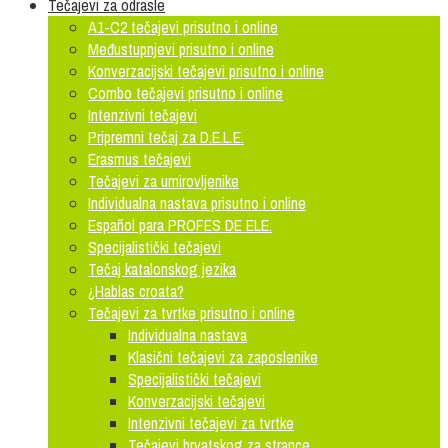
Tečajevi za odrasle
A1-C2 tečajevi prisutno i online
Međustupnjevi prisutno i online
Konverzacijski tečajevi prisutno i online
Combo tečajevi prisutno i online
Intenzivni tečajevi
Pripremni tečaj za D.E.L.E.
Erasmus tečajevi
Tečajevi za umirovljenike
Individualna nastava prisutno i online
Español para PROFES DE ELE.
Specijalistički tečajevi
Tečaj katalonskog jezika
¿Hablas croata?
Tečajevi za tvrtke prisutno i online
Individualna nastava
Klasični tečajevi za zaposlenike
Specijalistički tečajevi
Konverzacijski tečajevi
Intenzivni tečajevi za tvrtke
Tečajevi hrvatskog za strance