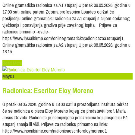
Online gramatička radionica za A1 stupanj U petak 08.05.2026. godine u
17.00 sati online putem Zooma profesorica Lourdes održat će
posljednju online gramatičku radionicu za A1 stupanj s ciljem dodatnog
vježbanja i ponavljanja gradiva prije završnog ispita. Prijave za
radionicu primamo -ovdje-
https://www.inscribirme.com/onlinegramatickaradionicazaa1stupanj1
Online gramatička radionica za A2 stupanj U petak 08.05.2026. godine u
18.15...
Read More
May
01
Radionica: Escritor Eloy Moreno
U petak 08.05.2026. godine u 18.00 sati u prostorijama Instituta održat
će se radionica o piscu Eloy Moreno kojeg će predstaviti prof. María
Jesús Devolx. Radionica je namijenjena polaznicima koji posjeduju B1
stupanj znanja ili viši. Prijave za radionicu primamo na linku:
https://www.inscribirme.com/radionicaescritoreloymoreno1