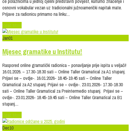
će polaznicima u jednoj cjelini predstaviti povijest, kulturno značenje i
osnovni vokabular vezan uz tradicionalni južnoamerički napitak mate.
Prijave za radionicu primamo na linku:...
Read More
Jan
01
Mjesec gramatike u Institutu!
Raspored online gramatički radionica – ponavljanje prije ispita u veljači!
16.01.2026. – 17.30-18.30 sati – Online Taller Gramatical za A1 stupanj.
Prijavi se – ovdje-. 16.01.2026- 18.45-19.45 sati – Online Taller
Gramatical za A2 stupanj. Prijavi se – ovdje-. 23.01.2026- 17.30-18.30
sati – Online Taller Gramatical za Preintermedio stupanj. Prijavi se –
ovdje-. 23.01.2026- 18.45-19.45 sati – Online Taller Gramatical za B1
stupanj....
Read More
Dec
10