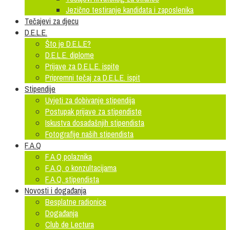
Jezično testiranje kandidata i zaposlenika
Tečajevi za djecu
D.E.L.E.
Što je D.E.L.E?
D.E.L.E. diplome
Prijave za D.E.L.E. ispite
Pripremni tečaj za D.E.L.E. ispit
Stipendije
Uvjeti za dobivanje stipendija
Postupak prijave za stipendiste
Iskustva dosadašnjih stipendista
Fotografije naših stipendista
F.A.Q
F.A.Q polaznika
F.A.Q. o konzultacijama
F.A.Q. stipendista
Novosti i događanja
Besplatne radionice
Događanja
Club de Lectura