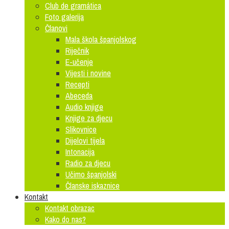
Club de gramática
Foto galerija
Članovi
Mala škola španjolskog
Riječnik
E-učenje
Vijesti i novine
Recepti
Abeceda
Audio knjige
Knjige za djecu
Slikovnice
Dijelovi tijela
Intonacija
Radio za djecu
Učimo španjolski
Članske iskaznice
Kontakt
Kontakt obrazac
Kako do nas?