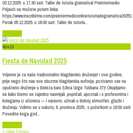
03.12.2025. u 17.30 sati: Taller de tutoría gramatical Preintermedio
Prijaviti se možete putem linka:
https://www.inscribirme.com/preintermedioonlinetutoriadegramatica20251
Petak 05.12.2025. u 18.00 sati: Taller de tutoría...
Read More
Nov
10
Fiesta de Navidad 2025
Vrijeme je za naše tradicionalno blagdansko druženje! I ove godine,
prije nego što nas sve obuzme blagdanska euforija, pozivamo vas na
opušteno druženje u Beleza baru (Ulica Grge Tuškana 37)! Okupljamo
se kako bismo se zajedno nasmijali, popričali, upoznali i s profesorima i
kolegama iz učionica — i naravno, uživali u dobroj atmosferi, glazbi i
druženju. Vidimo se u subotu, 6. prosinca 2025., s početkom u 19:00 sati!
Povedite koga god...
Read More
« Older Entries