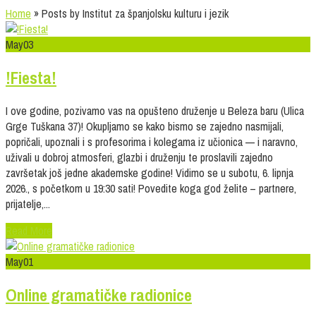
Home
»
Posts by Institut za španjolsku kulturu i jezik
May
03
!Fiesta!
I ove godine, pozivamo vas na opušteno druženje u Beleza baru (Ulica
Grge Tuškana 37)! Okupljamo se kako bismo se zajedno nasmijali,
popričali, upoznali i s profesorima i kolegama iz učionica — i naravno,
uživali u dobroj atmosferi, glazbi i druženju te proslavili zajedno
završetak još jedne akademske godine! Vidimo se u subotu, 6. lipnja
2026., s početkom u 19:30 sati! Povedite koga god želite – partnere,
prijatelje,...
Read More
May
01
Online gramatičke radionice