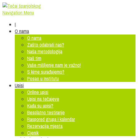
Navigation Menu
I
O nama
O nama
Zašto odabrati nas?
Naša metodologija
Naš tim
Vaše mišljenje nam je važno!
S kime surađujemo?
Posao u Institutu
Upisi
Online upisi
Upisi na tečajeve
Kada su upisi?
Besplatno testiranje
Raspored grupa i kalendar
Rezervacija mjesta
Cjenik