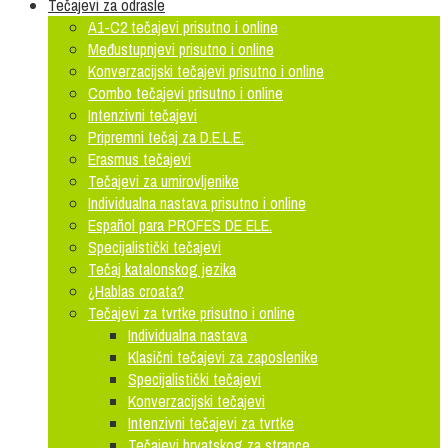
Tečajevi za odrasle
A1-C2 tečajevi prisutno i online
Međustupnjevi prisutno i online
Konverzacijski tečajevi prisutno i online
Combo tečajevi prisutno i online
Intenzivni tečajevi
Pripremni tečaj za D.E.L.E.
Erasmus tečajevi
Tečajevi za umirovljenike
Individualna nastava prisutno i online
Español para PROFES DE ELE.
Specijalistički tečajevi
Tečaj katalonskog jezika
¿Hablas croata?
Tečajevi za tvrtke prisutno i online
Individualna nastava
Klasični tečajevi za zaposlenike
Specijalistički tečajevi
Konverzacijski tečajevi
Intenzivni tečajevi za tvrtke
Tečajevi hrvatskog za strance