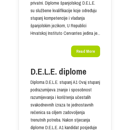
privatni. Diplome španjolskog D.E.L.E.
su službene kvalifikacije koje određuju
stupanj kompetencije i vladanja
španjolskim jezikom, U Republici
Hrvatskoj Instituto Cervantes jedina je...
Read More
D.E.L.E. diplome
Diploma D.E.L.E. stupanj A1 Ovaj stupanj
podrazumijeva znanje i sposobnost
razumijevanja i korištenja učestalih
svakodnevnih izraza te jednostavnih
rečenica sa ciljem zadovoljenja
trenutnih potreba. Nakon stjecanja
diplome D.E.L.E. A1 kandidat posjeduje