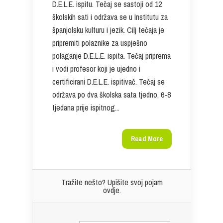
D.E.L.E. ispitu. Tečaj se sastoji od 12
školskih sati i održava se u Institutu za
španjolsku kulturu i jezik. Cilj tečaja je
pripremiti polaznike za uspješno
polaganje D.E.L.E. ispita. Tečaj priprema
i vodi profesor koji je ujedno i
certificirani D.E.L.E. ispitivač. Tečaj se
održava po dva školska sata tjedno, 6-8
tjedana prije ispitnog...
Read More
Tražite nešto? Upišite svoj pojam
ovdje.