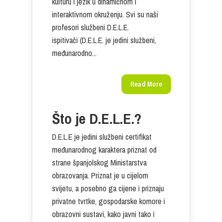
kulturu i jezik u dinamičnom i
interaktivnom okruženju. Svi su naši
profesori službeni D.E.L.E.
ispitivači (D.E.L.E. je jedini službeni,
međunarodno...
Read More
Što je D.E.L.E.?
D.E.L.E je jedini službeni certifikat
međunarodnog karaktera priznat od
strane španjolskog Ministarstva
obrazovanja. Priznat je u cijelom
svijetu, a posebno ga cijene i priznaju
privatne tvrtke, gospodarske komore i
obrazovni sustavi, kako javni tako i