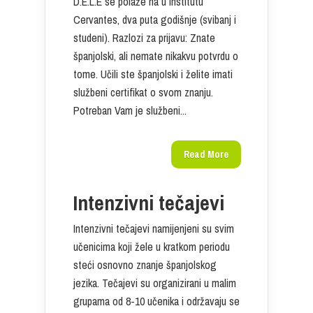
D.E.L.E se polaže na u Institutu
Cervantes, dva puta godišnje (svibanj i
studeni). Razlozi za prijavu: Znate
španjolski, ali nemate nikakvu potvrdu o
tome. Učili ste španjolski i želite imati
službeni certifikat o svom znanju.
Potreban Vam je službeni...
Read More
Intenzivni tečajevi
Intenzivni tečajevi namijenjeni su svim
učenicima koji žele u kratkom periodu
steći osnovno znanje španjolskog
jezika. Tečajevi su organizirani u malim
grupama od 8-10 učenika i održavaju se