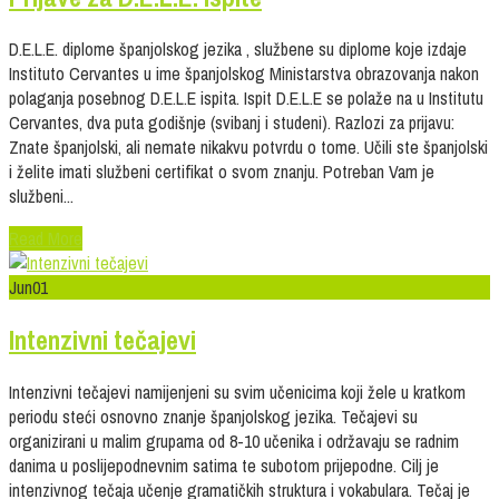
D.E.L.E. diplome španjolskog jezika , službene su diplome koje izdaje
Instituto Cervantes u ime španjolskog Ministarstva obrazovanja nakon
polaganja posebnog D.E.L.E ispita. Ispit D.E.L.E se polaže na u Institutu
Cervantes, dva puta godišnje (svibanj i studeni). Razlozi za prijavu:
Znate španjolski, ali nemate nikakvu potvrdu o tome. Učili ste španjolski
i želite imati službeni certifikat o svom znanju. Potreban Vam je
službeni...
Read More
Jun
01
Intenzivni tečajevi
Intenzivni tečajevi namijenjeni su svim učenicima koji žele u kratkom
periodu steći osnovno znanje španjolskog jezika. Tečajevi su
organizirani u malim grupama od 8-10 učenika i održavaju se radnim
danima u poslijepodnevnim satima te subotom prijepodne. Cilj je
intenzivnog tečaja učenje gramatičkih struktura i vokabulara. Tečaj je