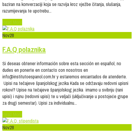
baziran na konverzaciji koja se razvija kroz vježbe čitanja, slušanja,
razumijevanja te upotrebu...
Read More
Nov
28
F.A.Q polaznika
Si deseas obtener información sobre esta sección en español, no
dudes en ponerte en contacto con nosotros en
info@institutoespanol.com.hr y estaremos encantados de atenderte.
Upisi na tečajeve španjolskog jezika Kada se održavaju redovni upisni
rokovi? Upise na tečajeve španjolskog jezika imamo u svibnju (rani
upisi) i rujnu (redovni upisi) te u veljači (uključivanje u postojeće grupe
za drugi semestar). Upisi za individualnu...
Read More
Nov
28