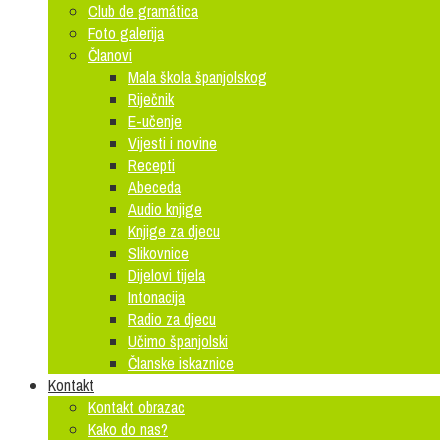
Club de gramática
Foto galerija
Članovi
Mala škola španjolskog
Riječnik
E-učenje
Vijesti i novine
Recepti
Abeceda
Audio knjige
Knjige za djecu
Slikovnice
Dijelovi tijela
Intonacija
Radio za djecu
Učimo španjolski
Članske iskaznice
Kontakt
Kontakt obrazac
Kako do nas?