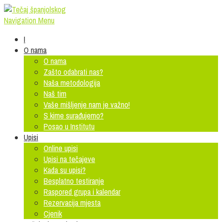
Navigation Menu
I
O nama
O nama
Zašto odabrati nas?
Naša metodologija
Naš tim
Vaše mišljenje nam je važno!
S kime surađujemo?
Posao u Institutu
Upisi
Online upisi
Upisi na tečajeve
Kada su upisi?
Besplatno testiranje
Raspored grupa i kalendar
Rezervacija mjesta
Cjenik