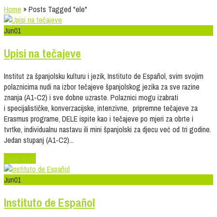
Home
»
Posts Tagged
"
ele"
Jun
01
Upisi na tečajeve
Institut za španjolsku kulturu i jezik, Instituto de Español, svim svojim
polaznicima nudi na izbor tečajeve španjolskog jezika za sve razine
znanja (A1-C2) i sve dobne uzraste. Polaznici mogu izabrati
i specijalističke, konverzacijske, intenzivne, pripremne tečajeve za
Erasmus programe, DELE ispite kao i tečajeve po mjeri za obrte i
tvrtke, individualnu nastavu ili mini španjolski za djecu već od tri godine.
Jedan stupanj (A1-C2)...
Read More
Jun
01
Instituto de Español