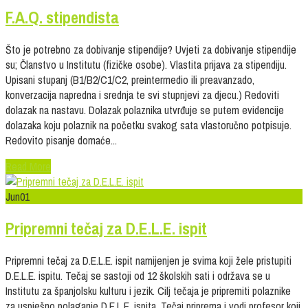
F.A.Q. stipendista
Što je potrebno za dobivanje stipendije? Uvjeti za dobivanje stipendije
su; Članstvo u Institutu (fizičke osobe). Vlastita prijava za stipendiju.
Upisani stupanj (B1/B2/C1/C2, preintermedio ili preavanzado,
konverzacija napredna i srednja te svi stupnjevi za djecu.) Redoviti
dolazak na nastavu. Dolazak polaznika utvrđuje se putem evidencije
dolazaka koju polaznik na početku svakog sata vlastoručno potpisuje.
Redovito pisanje domaće...
Read More
Jun
01
Pripremni tečaj za D.E.L.E. ispit
Pripremni tečaj za D.E.L.E. ispit namijenjen je svima koji žele pristupiti
D.E.L.E. ispitu. Tečaj se sastoji od 12 školskih sati i održava se u
Institutu za španjolsku kulturu i jezik. Cilj tečaja je pripremiti polaznike
za uspješno polaganje D.E.L.E. ispita. Tečaj priprema i vodi profesor koji