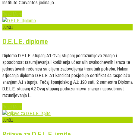
Instituto Cervantes jedina je...
Read More
Jun
01
D.E.L.E. diplome
Diploma D.E.L.E. stupanj A1 Ovaj stupanj podrazumijeva znanje i
sposobnost razumijevanja i korištenja učestalih svakodnevnih izraza te
jednostavnih rečenica sa ciljem zadovoljenja trenutnih potreba. Nakon
stjecanja diplome D.E.L.E. A1 kandidat posjeduje certifikat da raspolaže
znanjem A1 stupnja. Tečaj španjolskog A1: 120 sati, 2 semestra Diploma
D.E.L.E. stupanj A2 Ovaj stupanj podrazumijeva znanje i sposobnost
razumijevanja i...
Read More
Jun
01
Prijave za D.E.L.E. ispite