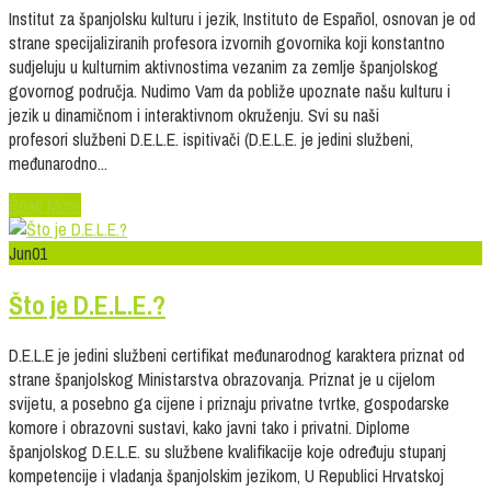
Institut za španjolsku kulturu i jezik, Instituto de Español, osnovan je od
strane specijaliziranih profesora izvornih govornika koji konstantno
sudjeluju u kulturnim aktivnostima vezanim za zemlje španjolskog
govornog područja. Nudimo Vam da pobliže upoznate našu kulturu i
jezik u dinamičnom i interaktivnom okruženju. Svi su naši
profesori službeni D.E.L.E. ispitivači (D.E.L.E. je jedini službeni,
međunarodno...
Read More
Jun
01
Što je D.E.L.E.?
D.E.L.E je jedini službeni certifikat međunarodnog karaktera priznat od
strane španjolskog Ministarstva obrazovanja. Priznat je u cijelom
svijetu, a posebno ga cijene i priznaju privatne tvrtke, gospodarske
komore i obrazovni sustavi, kako javni tako i privatni. Diplome
španjolskog D.E.L.E. su službene kvalifikacije koje određuju stupanj
kompetencije i vladanja španjolskim jezikom, U Republici Hrvatskoj