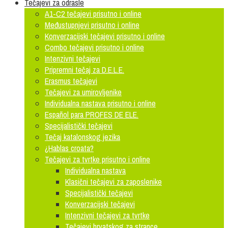
Tečajevi za odrasle
A1-C2 tečajevi prisutno i online
Međustupnjevi prisutno i online
Konverzacijski tečajevi prisutno i online
Combo tečajevi prisutno i online
Intenzivni tečajevi
Pripremni tečaj za D.E.L.E.
Erasmus tečajevi
Tečajevi za umirovljenike
Individualna nastava prisutno i online
Español para PROFES DE ELE.
Specijalistički tečajevi
Tečaj katalonskog jezika
¿Hablas croata?
Tečajevi za tvrtke prisutno i online
Individualna nastava
Klasični tečajevi za zaposlenike
Specijalistički tečajevi
Konverzacijski tečajevi
Intenzivni tečajevi za tvrtke
Tečajevi hrvatskog za strance