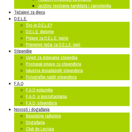
Jezično testiranje kandidata i zaposlenika
Tečajevi za djecu
D.E.L.E.
Što je D.E.L.E?
D.E.L.E. diplome
Prijave za D.E.L.E. ispite
Pripremni tečaj za D.E.L.E. ispit
Stipendije
Uvjeti za dobivanje stipendija
Postupak prijave za stipendiste
Iskustva dosadašnjih stipendista
Fotografije naših stipendista
F.A.Q
F.A.Q polaznika
F.A.Q. o konzultacijama
F.A.Q. stipendista
Novosti i događanja
Besplatne radionice
Događanja
Club de Lectura