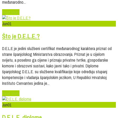
međunarodno...
Read More
Jun
01
Što je D.E.L.E.?
D.E.L.E je jedini službeni certifikat međunarodnog karaktera priznat od
strane španjolskog Ministarstva obrazovanja. Priznat je u cijelom
svijetu, a posebno ga cijene i priznaju privatne tvrtke, gospodarske
komore i obrazovni sustavi, kako javni tako i privatni. Diplome
španjolskog D.E.L.E. su službene kvalifikacije koje određuju stupanj
kompetencije i vladanja španjolskim jezikom, U Republici Hrvatskoj
Instituto Cervantes jedina je...
Read More
Jun
01
D.E.L.E. diplome