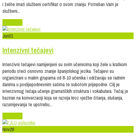
i želite imati službeni certifikat o svom znanju. Potreban Vam je
službeni...
Read More
Jun
01
Intenzivni tečajevi
Intenzivni tečajevi namijenjeni su svim učenicima koji žele u kratkom
periodu steći osnovno znanje španjolskog jezika. Tečajevi su
organizirani u malim grupama od 8-10 učenika i održavaju se radnim
danima u poslijepodnevnim satima te subotom prijepodne. Cilj je
intenzivnog tečaja učenje gramatičkih struktura i vokabulara. Tečaj je
baziran na konverzaciji koja se razvija kroz vježbe čitanja, slušanja,
razumijevanja te upotrebu...
Read More
Nov
28