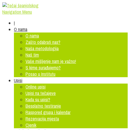
Navigation Menu
I
O nama
O nama
Zašto odabrati nas?
Naša metodologija
Naš tim
Vaše mišljenje nam je važno!
S kime surađujemo?
Posao u Institutu
Upisi
Online upisi
Upisi na tečajeve
Kada su upisi?
Besplatno testiranje
Raspored grupa i kalendar
Rezervacija mjesta
Cjenik