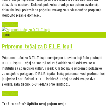
dolazak na nastavu. Dolazak polaznika utvrđuje se putem evidencije
dolazaka koju polaznik na početku svakog sata vlastoručno potpisuje.
Redovito pisanje domaće...
Read More
Jun
01
Pripremni tečaj za D.E.L.E. ispit
Pripremni tečaj za D.E.L.E. ispit namijenjen je svima koji žele pristupiti
D.E.L.E. ispitu. Tečaj se sastoji od 12 školskih sati i održava se u
Institutu za španjolsku kulturu i jezik. Cilj tečaja je pripremiti polaznike
za uspješno polaganje D.E.L.E. ispita. Tečaj priprema i vodi profesor koji
je ujedno i certificirani D.E.L.E. ispitivač. Tečaj se održava po dva
školska sata tjedno, 6-8 tjedana prije ispitnog...
Read More
Tražite nešto? Upišite svoj pojam ovdje.