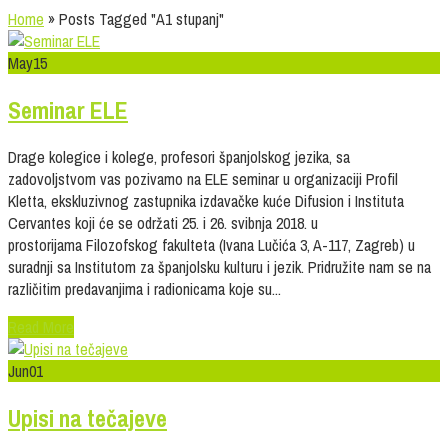
Home
»
Posts Tagged
"
A1 stupanj"
May
15
Seminar ELE
Drage kolegice i kolege, profesori španjolskog jezika, sa
zadovoljstvom vas pozivamo na ELE seminar u organizaciji Profil
Kletta, ekskluzivnog zastupnika izdavačke kuće Difusion i Instituta
Cervantes koji će se održati 25. i 26. svibnja 2018. u
prostorijama Filozofskog fakulteta (Ivana Lučića 3, A-117, Zagreb) u
suradnji sa Institutom za španjolsku kulturu i jezik. Pridružite nam se na
različitim predavanjima i radionicama koje su...
Read More
Jun
01
Upisi na tečajeve