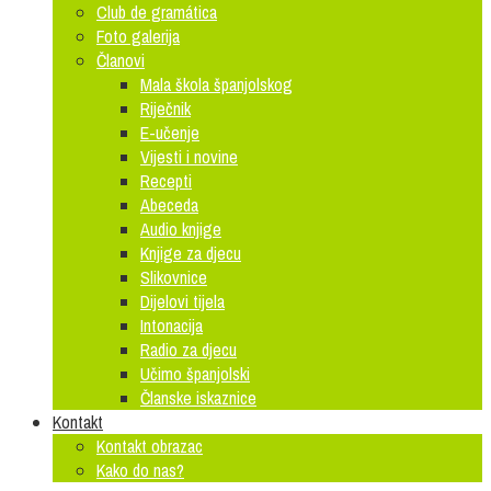
Club de gramática
Foto galerija
Članovi
Mala škola španjolskog
Riječnik
E-učenje
Vijesti i novine
Recepti
Abeceda
Audio knjige
Knjige za djecu
Slikovnice
Dijelovi tijela
Intonacija
Radio za djecu
Učimo španjolski
Članske iskaznice
Kontakt
Kontakt obrazac
Kako do nas?