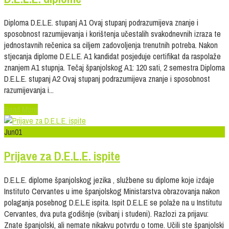
Diploma D.E.L.E. stupanj A1 Ovaj stupanj podrazumijeva znanje i
sposobnost razumijevanja i korištenja učestalih svakodnevnih izraza te
jednostavnih rečenica sa ciljem zadovoljenja trenutnih potreba. Nakon
stjecanja diplome D.E.L.E. A1 kandidat posjeduje certifikat da raspolaže
znanjem A1 stupnja. Tečaj španjolskog A1: 120 sati, 2 semestra Diploma
D.E.L.E. stupanj A2 Ovaj stupanj podrazumijeva znanje i sposobnost
razumijevanja i...
Read More
Jun
01
Prijave za D.E.L.E. ispite
D.E.L.E. diplome španjolskog jezika , službene su diplome koje izdaje
Instituto Cervantes u ime španjolskog Ministarstva obrazovanja nakon
polaganja posebnog D.E.L.E ispita. Ispit D.E.L.E se polaže na u Institutu
Cervantes, dva puta godišnje (svibanj i studeni). Razlozi za prijavu:
Znate španjolski, ali nemate nikakvu potvrdu o tome. Učili ste španjolski