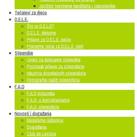
Jezično testiranje kandidata i zaposlenika
Tečajevi za djecu
D.E.L.E.
Što je D.E.L.E?
D.E.L.E. diplome
Prijave za D.E.L.E. ispite
Pripremni tečaj za D.E.L.E. ispit
Stipendije
Uvjeti za dobivanje stipendija
Postupak prijave za stipendiste
Iskustva dosadašnjih stipendista
Fotografije naših stipendista
F.A.Q
F.A.Q polaznika
F.A.Q. o konzultacijama
F.A.Q. stipendista
Novosti i događanja
Besplatne radionice
Događanja
Club de Lectura