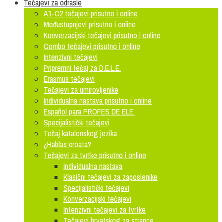
Tečajevi za odrasle
A1-C2 tečajevi prisutno i online
Međustupnjevi prisutno i online
Konverzacijski tečajevi prisutno i online
Combo tečajevi prisutno i online
Intenzivni tečajevi
Pripremni tečaj za D.E.L.E.
Erasmus tečajevi
Tečajevi za umirovljenike
Individualna nastava prisutno i online
Español para PROFES DE ELE.
Specijalistički tečajevi
Tečaj katalonskog jezika
¿Hablas croata?
Tečajevi za tvrtke prisutno i online
Individualna nastava
Klasični tečajevi za zaposlenike
Specijalistički tečajevi
Konverzacijski tečajevi
Intenzivni tečajevi za tvrtke
Tečajevi hrvatskog za strance