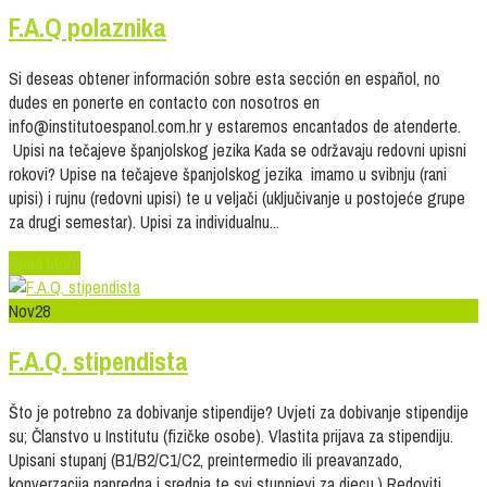
F.A.Q polaznika
Si deseas obtener información sobre esta sección en español, no
dudes en ponerte en contacto con nosotros en
info@institutoespanol.com.hr y estaremos encantados de atenderte.
Upisi na tečajeve španjolskog jezika Kada se održavaju redovni upisni
rokovi? Upise na tečajeve španjolskog jezika imamo u svibnju (rani
upisi) i rujnu (redovni upisi) te u veljači (uključivanje u postojeće grupe
za drugi semestar). Upisi za individualnu...
Read More
Nov
28
F.A.Q. stipendista
Što je potrebno za dobivanje stipendije? Uvjeti za dobivanje stipendije
su; Članstvo u Institutu (fizičke osobe). Vlastita prijava za stipendiju.
Upisani stupanj (B1/B2/C1/C2, preintermedio ili preavanzado,
konverzacija napredna i srednja te svi stupnjevi za djecu.) Redoviti