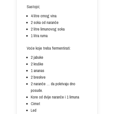
Sastojci;
4 litre crnog vina
2 soka od naranče
2 litre limunovog soka
1 litra ruma
Voće koje treba fermentirati:
2 jabuke
2 kruške
1 ananas
2 breskve
2 naranče … da pokrivaju dno
posude.
Kore od dvije naranče i 1 limuna
Cimet
Led