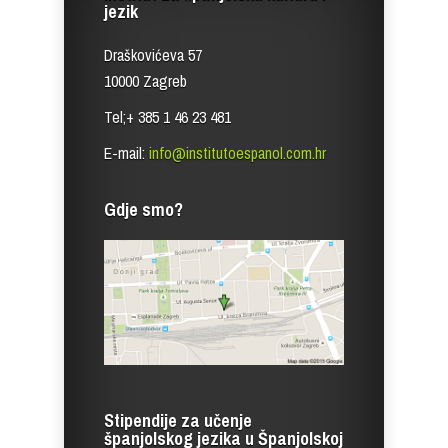
jezik
Draškovićeva 57
10000 Zagreb
Tel;+ 385 1 46 23 481
E-mail:
info@institutoespanol.com.hr
Gdje smo?
Stipendije za učenje
španjolskog jezika u Španjolskoj