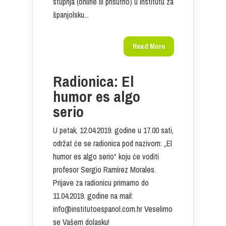
stupnja (online ili prisutno) u Institutu za
španjolsku...
Read More
Radionica: El
humor es algo
serio
U petak, 12.04.2019. godine u 17.00 sati,
održat će se radionica pod nazivom: „El
humor es algo serio“ koju će voditi
profesor Sergio Ramírez Morales.
Prijave za radionicu primamo do
11.04.2019. godine na mail:
info@institutoespanol.com.hr Veselimo
se Vašem dolasku!