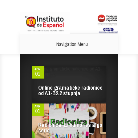
Navigation Menu
0
APR
01
0
Online gramatičke radionice
od A1-B2.2 stupnja
APR
01
Radionica: El humor es algo
serio