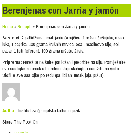
Berenjenas con Jarria y jamón
Home
»
Recepti
»
Berenjenas con Jarria y jamón
Sastojci
: 2 patlidžana, umak jarria (4 rajčice, 1 režanj češnjaka, malo
luka, 1 paprika, 100 grama krušnih mrvica, ocat, maslinovo ulje, sol,
papar, 1 ljuti feferon), 100 grama pršuta, 2 jaja.
Priprema:
Narežite na šnite patlidžan i prepržite na ulju. Pomiješajte
sve sastojke za umak u blenderu. Jaja skuhajte i narežite na šnite.
Složite sve sastojke po redu (patlidžan, umak, jaja, pršut).
Author:
Institut za španjolsku kulturu i jezik
Share This Post On
Google