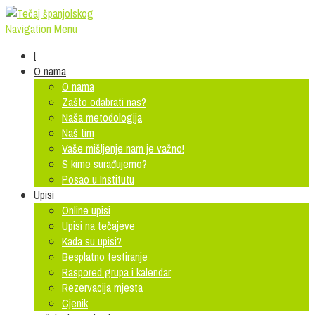
Navigation Menu
I
O nama
O nama
Zašto odabrati nas?
Naša metodologija
Naš tim
Vaše mišljenje nam je važno!
S kime surađujemo?
Posao u Institutu
Upisi
Online upisi
Upisi na tečajeve
Kada su upisi?
Besplatno testiranje
Raspored grupa i kalendar
Rezervacija mjesta
Cjenik