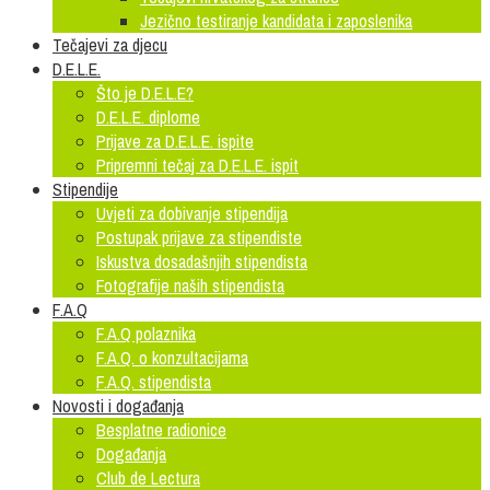
Jezično testiranje kandidata i zaposlenika
Tečajevi za djecu
D.E.L.E.
Što je D.E.L.E?
D.E.L.E. diplome
Prijave za D.E.L.E. ispite
Pripremni tečaj za D.E.L.E. ispit
Stipendije
Uvjeti za dobivanje stipendija
Postupak prijave za stipendiste
Iskustva dosadašnjih stipendista
Fotografije naših stipendista
F.A.Q
F.A.Q polaznika
F.A.Q. o konzultacijama
F.A.Q. stipendista
Novosti i događanja
Besplatne radionice
Događanja
Club de Lectura