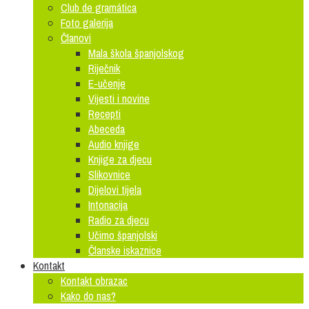
Club de gramática
Foto galerija
Članovi
Mala škola španjolskog
Riječnik
E-učenje
Vijesti i novine
Recepti
Abeceda
Audio knjige
Knjige za djecu
Slikovnice
Dijelovi tijela
Intonacija
Radio za djecu
Učimo španjolski
Članske iskaznice
Kontakt
Kontakt obrazac
Kako do nas?