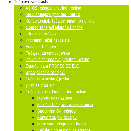
Tečajevi za odrasle
A1-C2 tečajevi prisutno i online
Međustupnjevi prisutno i online
Konverzacijski tečajevi prisutno i online
Combo tečajevi prisutno i online
Intenzivni tečajevi
Pripremni tečaj za D.E.L.E.
Erasmus tečajevi
Tečajevi za umirovljenike
Individualna nastava prisutno i online
Español para PROFES DE ELE.
Specijalistički tečajevi
Tečaj katalonskog jezika
¿Hablas croata?
Tečajevi za tvrtke prisutno i online
Individualna nastava
Klasični tečajevi za zaposlenike
Specijalistički tečajevi
Konverzacijski tečajevi
Intenzivni tečajevi za tvrtke
Tečajevi hrvatskog za strance