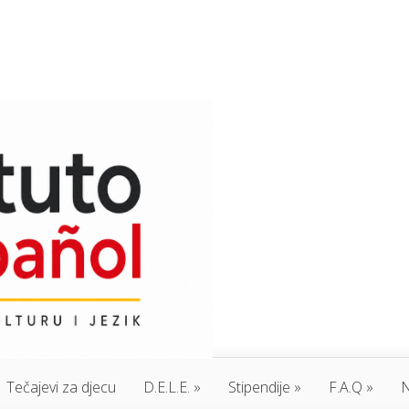
Tečajevi za djecu
D.E.L.E.
Stipendije
F.A.Q
N