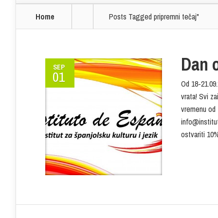
Home
Posts Tagged
pripremni tečaj"
Dan o
SEP
01
Od 18-21.09.2
vrata! Svi z
vremenu od 1
info@institu
ostvariti 10