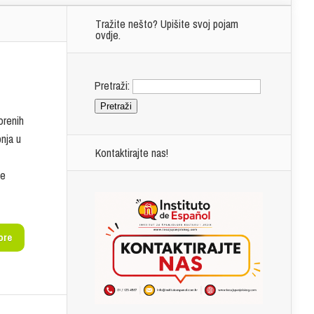
Tražite nešto? Upišite svoj pojam
ovdje.
Pretraži:
orenih
pnja u
Kontaktirajte nas!
te
ore