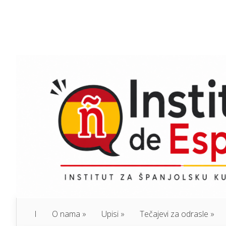
I
O nama
Upisi
Tečajevi za odrasle