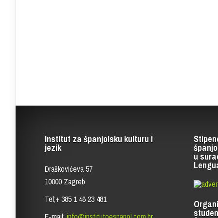
Institut za španjolsku kulturu i
Stipen
jezik
španjo
u sura
Lengu
Draškovićeva 57
10000 Zagreb
Tel;+ 385 1 46 23 481
Organi
studen
E-mail:
info@institutoespanol.com.hr