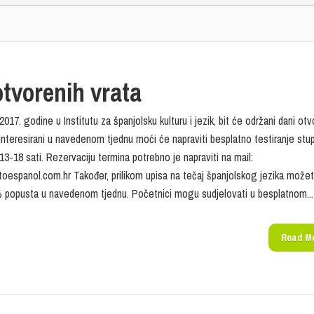
tvorenih vrata
017. godine u Institutu za španjolsku kulturu i jezik, bit će održani dani otv
ainteresirani u navedenom tjednu moći će napraviti besplatno testiranje stu
3-18 sati. Rezervaciju termina potrebno je napraviti na mail:
toespanol.com.hr Također, prilikom upisa na tečaj španjolskog jezika može
% popusta u navedenom tjednu. Početnici mogu sudjelovati u besplatnom...
Read M