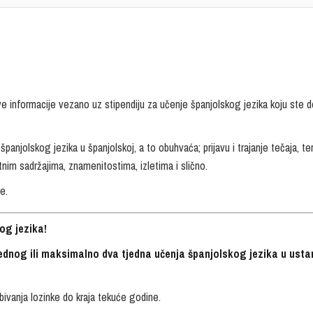
e informacije vezano uz stipendiju za učenje španjolskog jezika koju ste do
njolskog jezika u španjolskoj, a to obuhvaća; prijavu i trajanje tečaja, t
tnim sadržajima, znamenitostima, izletima i slično.
e.
og jezika!
ednog ili maksimalno dva tjedna učenja španjolskog jezika u usta
obivanja lozinke do kraja tekuće godine.