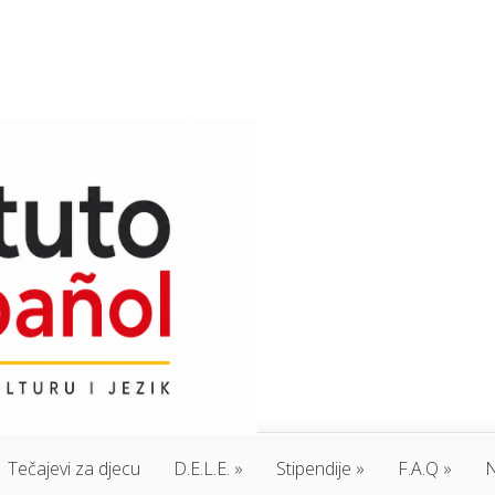
Tečajevi za djecu
D.E.L.E.
Stipendije
F.A.Q
N