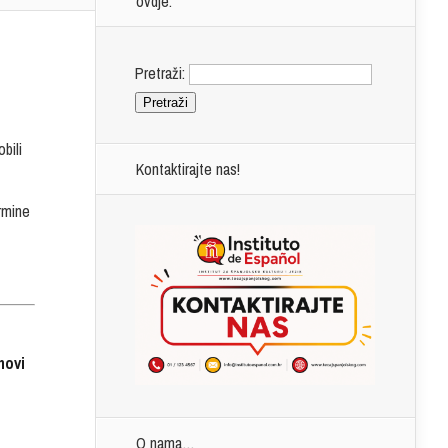
ovdje.
Pretraži:
bili
Kontaktirajte nas!
ermine
novi
O nama…