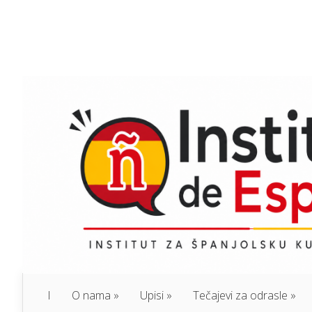
I
O nama
Upisi
Tečajevi za odrasle