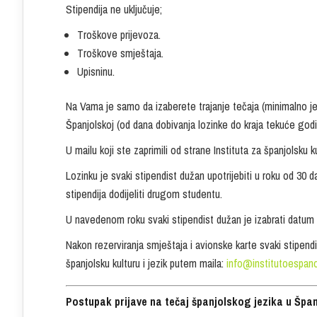
Stipendija ne uključuje;
Troškove prijevoza.
Troškove smještaja.
Upisninu.
Na Vama je samo da izaberete trajanje tečaja (minimalno jed
Španjolskoj (od dana dobivanja lozinke do kraja tekuće godi
U mailu koji ste zaprimili od strane Instituta za španjolsku ku
Lozinku je svaki stipendist dužan upotrijebiti u roku od 30 
stipendija dodijeliti drugom studentu.
U navedenom roku svaki stipendist dužan je izabrati datum p
Nakon rezerviranja smještaja i avionske karte svaki stipen
španjolsku kulturu i jezik putem maila:
info@institutoespano
Postupak prijave na tečaj španjolskog jezika u Špan