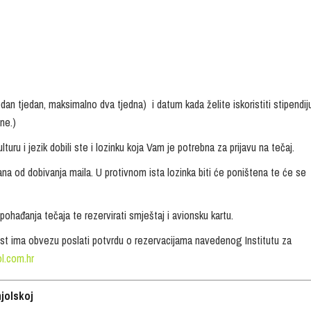
an tjedan, maksimalno dva tjedna) i datum kada želite iskoristiti stipendij
ne.)
lturu i jezik dobili ste i lozinku koja Vam je potrebna za prijavu na tečaj.
dana od dobivanja maila. U protivnom ista lozinka biti će poništena te će se
ohađanja tečaja te rezervirati smještaj i avionsku kartu.
dist ima obvezu poslati potvrdu o rezervacijama navedenog Institutu za
l.com.hr
jolskoj