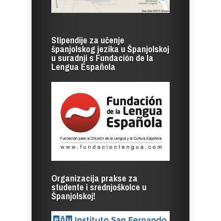
Stipendije za učenje
španjolskog jezika u Španjolskoj
u suradnji s Fundación de la
Lengua Española
Organizacija prakse za
studente i srednjoškolce u
Španjolskoj!