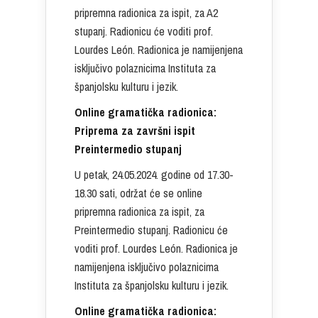
pripremna radionica za ispit, za A2
stupanj. Radionicu će voditi prof.
Lourdes León. Radionica je namijenjena
isključivo polaznicima Instituta za
španjolsku kulturu i jezik.
Online gramatička radionica:
Priprema za završni ispit
Preintermedio stupanj
U petak, 24.05.2024. godine od 17.30-
18.30 sati, održat će se online
pripremna radionica za ispit, za
Preintermedio stupanj. Radionicu će
voditi prof. Lourdes León. Radionica je
namijenjena isključivo polaznicima
Instituta za španjolsku kulturu i jezik.
Online gramatička radionica: