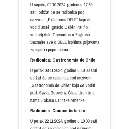
U srijedu, 02.10.2024. godine u 17.30
sati, održat će se radionica pod
nazivom: „Exámenes DELE“ koju će
voditi José Ignacio Callén Patiño,
voditelj Aule Cervantes u Zagrebu.
Saznajte sve o DELE ispitima, prijavama
za ispite i pripremama.
Radionica: Gastronomía de Chile
U petak 08.11.2024. godine u 18.00 sati
održat će se radionica pod nazivom:
„Gastronomía de Chile“ koju će voditi
prof. Savka Beović iz Čilea. Uronite s
nama u okuse Latinske Amerike!
Radionica: Conoce Asturias
U petak 22.11.2024. godine u 18.00 sati
održat će se radionica pod nazivom: