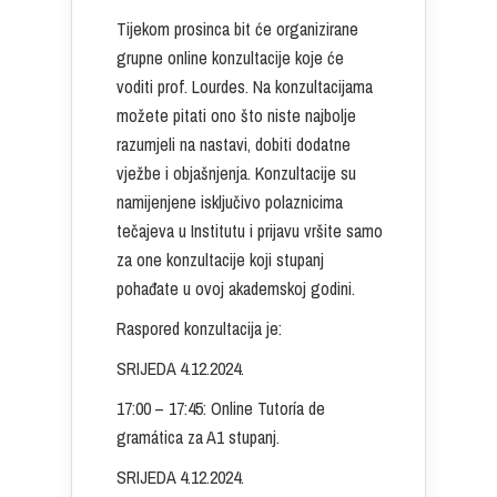
Tijekom prosinca bit će organizirane
grupne online konzultacije koje će
voditi prof. Lourdes. Na konzultacijama
možete pitati ono što niste najbolje
razumjeli na nastavi, dobiti dodatne
vježbe i objašnjenja. Konzultacije su
namijenjene isključivo polaznicima
tečajeva u Institutu i prijavu vršite samo
za one konzultacije koji stupanj
pohađate u ovoj akademskoj godini.
Raspored konzultacija je:
SRIJEDA 4.12.2024.
17:00 – 17:45: Online Tutoría de
gramática za A1 stupanj.
SRIJEDA 4.12.2024.