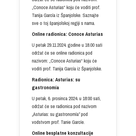
„Conoce Asturias“ koju će voditi prof.
Tanija García iz Španjolske. Saznajte
sve o toj španjolskoj regiji s nama.
Online radionica: Conoce Asturias
U petak 29.11.2024. godine u 18.00 sati
održat će se online radionica pod
nazivom: „Conoce Asturias“ koju će
voditi prof. Tanija García iz Španjolske.
Radionica: Asturias: su
gastronomía
U petak, 6. prosinca 2024. u 18:00 sati,
održat će se radionica pod nazivom
„
Asturias: su gastronomía
”
pod
vodstvom prof. Tanie Garcíe.
Online besplatne konzultacije