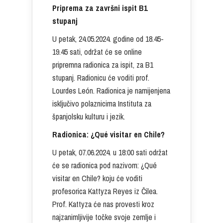
Priprema za završni ispit B1
stupanj
U petak, 24.05.2024. godine od 18.45-
19.45 sati, održat će se online
pripremna radionica za ispit, za B1
stupanj. Radionicu će voditi prof.
Lourdes León. Radionica je namijenjena
isključivo polaznicima Instituta za
španjolsku kulturu i jezik.
Radionica: ¿Qué visitar en Chile?
U petak, 07.06.2024. u 18:00 sati održat
će se radionica pod nazivom: ¿Qué
visitar en Chile? koju će voditi
profesorica Kattyza Reyes iz Čilea.
Prof. Kattyza će nas provesti kroz
najzanimljivije točke svoje zemlje i