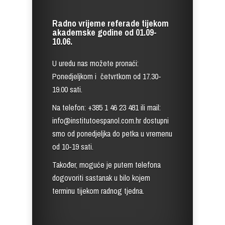
Radno vrijeme referade tijekom
akademske godine od 01.09-
10.06.
U uredu nas možete pronaći:
Ponedjeljkom i četvrtkom od 17.30-
19.00 sati.
Na telefon: +385 1 46 23 481 ili mail:
info@institutoespanol.com.hr dostupni
smo od ponedjeljka do petka u vremenu
od 10-19 sati.
Također, moguće je putem telefona
dogovoriti sastanak u bilo kojem
terminu tijekom radnog tjedna.