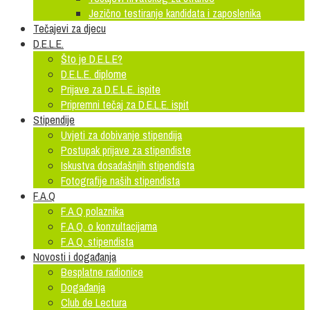
Jezično testiranje kandidata i zaposlenika
Tečajevi za djecu
D.E.L.E.
Što je D.E.L.E?
D.E.L.E. diplome
Prijave za D.E.L.E. ispite
Pripremni tečaj za D.E.L.E. ispit
Stipendije
Uvjeti za dobivanje stipendija
Postupak prijave za stipendiste
Iskustva dosadašnjih stipendista
Fotografije naših stipendista
F.A.Q
F.A.Q polaznika
F.A.Q. o konzultacijama
F.A.Q. stipendista
Novosti i događanja
Besplatne radionice
Događanja
Club de Lectura