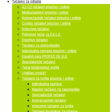
Tečajevi za odrasle
A1-C2 tečajevi prisutno i online
Međustupnjevi prisutno i online
Konverzacijski tečajevi prisutno i online
Combo tečajevi prisutno i online
Intenzivni tečajevi
Pripremni tečaj za D.E.L.E.
Erasmus tečajevi
Tečajevi za umirovljenike
Individualna nastava prisutno i online
Español para PROFES DE ELE.
Specijalistički tečajevi
Tečaj katalonskog jezika
¿Hablas croata?
Tečajevi za tvrtke prisutno i online
Individualna nastava
Klasični tečajevi za zaposlenike
Specijalistički tečajevi
Konverzacijski tečajevi
Intenzivni tečajevi za tvrtke
Tečajevi hrvatskog za strance