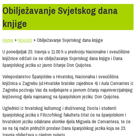
Obilježavanje Svjetskog dana
knjige
Home
»
Novosti
»
Obilježavanje Svjetskog dana knjige
U ponedjeljak 23. travnja u 11.00 h u predvorju Nacionalne i sveučilišne
knjižnice održati će se obilježavanje Svjetskog dana knjige i Dana
španjolskog jezika uz javno čitanje Don Quijotea.
Veleposlanstvo Španjolske u Hrvatskoj, Nacionalna i sveučilišna
knjižnica u Zagrebu (ul.Hrvatske bratske zajednice 4) i Aula Cervantes iz
Zagreba pozivaju Vas da sudjelujete u javnom čitanju najuniverzijalnijeg
književnog djela napisanog na španjolskom jeziku: Don Quijotea.
Uglednici iz hrvatskog kulturnog i društvenog života i studenti
španjolskog jezika s Filozofskog fakulteta čitat će na španjolskom i
hrvatskom jeziku odabrane ulomke djela Miguela de Cervantesa, te će
se na taj način pridružiti proslavi Dana španjolskog jezika koja se 23.
travnja obilježava u cijelom svijetu.