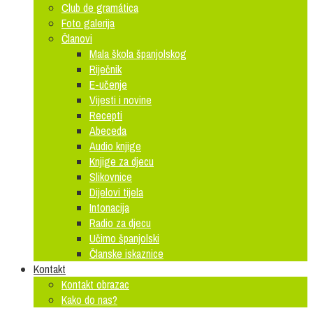
Club de gramática
Foto galerija
Članovi
Mala škola španjolskog
Riječnik
E-učenje
Vijesti i novine
Recepti
Abeceda
Audio knjige
Knjige za djecu
Slikovnice
Dijelovi tijela
Intonacija
Radio za djecu
Učimo španjolski
Članske iskaznice
Kontakt
Kontakt obrazac
Kako do nas?