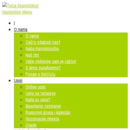
Navigation Menu
I
O nama
O nama
Zašto odabrati nas?
Naša metodologija
Naš tim
Vaše mišljenje nam je važno!
S kime surađujemo?
Posao u Institutu
Upisi
Online upisi
Upisi na tečajeve
Kada su upisi?
Besplatno testiranje
Raspored grupa i kalendar
Rezervacija mjesta
Cjenik