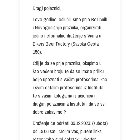
Dragi polaznici,
I ove godine, odlučili smo prije Božićnih
i Novogodišnjih praznika, organizirati
jedno neformalno druženje s Vama u
Bikers Beer Factory (Savska Cesta
150).
Cilj je da se prije praznika, okupimo u
što većem broju te da se imate priliku
bolje upoznati s vašim profesorima, kao
i svim ostalim profesorima iz Instituta
te s vašim kolegama iz učionica i
drugim polaznicima Instituta i da se svi
dobro zabavimo ?
Druženje će održati 09.12.2023. (subota)
od 19.00 sati. Molim Vas, putem linka
rezervirajte svoj dolazak. Također,