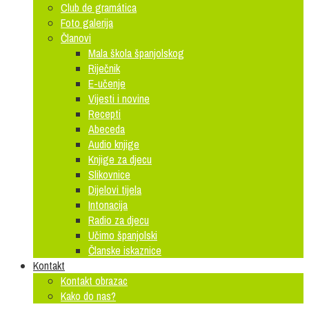
Club de gramática
Foto galerija
Članovi
Mala škola španjolskog
Riječnik
E-učenje
Vijesti i novine
Recepti
Abeceda
Audio knjige
Knjige za djecu
Slikovnice
Dijelovi tijela
Intonacija
Radio za djecu
Učimo španjolski
Članske iskaznice
Kontakt
Kontakt obrazac
Kako do nas?