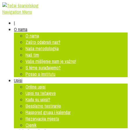
Navigation Menu
I
O nama
O nama
Zašto odabrati nas?
Naša metodologija
Naš tim
Vaše mišljenje nam je važno!
S kime surađujemo?
Posao u Institutu
Upisi
Online upisi
Upisi na tečajeve
Kada su upisi?
Besplatno testiranje
Raspored grupa i kalendar
Rezervacija mjesta
Cjenik