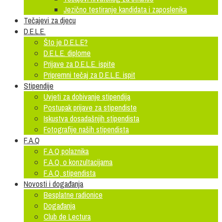
Jezično testiranje kandidata i zaposlenika
Tečajevi za djecu
D.E.L.E.
Što je D.E.L.E?
D.E.L.E. diplome
Prijave za D.E.L.E. ispite
Pripremni tečaj za D.E.L.E. ispit
Stipendije
Uvjeti za dobivanje stipendija
Postupak prijave za stipendiste
Iskustva dosadašnjih stipendista
Fotografije naših stipendista
F.A.Q
F.A.Q polaznika
F.A.Q. o konzultacijama
F.A.Q. stipendista
Novosti i događanja
Besplatne radionice
Događanja
Club de Lectura