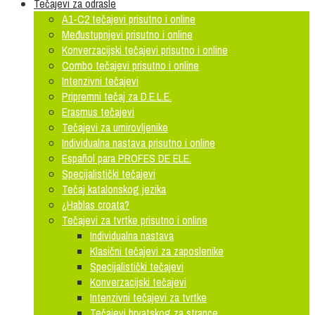
Tečajevi za odrasle
A1-C2 tečajevi prisutno i online
Međustupnjevi prisutno i online
Konverzacijski tečajevi prisutno i online
Combo tečajevi prisutno i online
Intenzivni tečajevi
Pripremni tečaj za D.E.L.E.
Erasmus tečajevi
Tečajevi za umirovljenike
Individualna nastava prisutno i online
Español para PROFES DE ELE.
Specijalistički tečajevi
Tečaj katalonskog jezika
¿Hablas croata?
Tečajevi za tvrtke prisutno i online
Individualna nastava
Klasični tečajevi za zaposlenike
Specijalistički tečajevi
Konverzacijski tečajevi
Intenzivni tečajevi za tvrtke
Tečajevi hrvatskog za strance