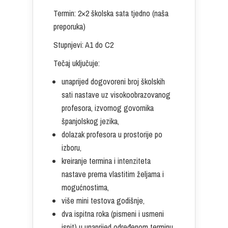
Termin: 2×2 školska sata tjedno (naša
preporuka)
Stupnjevi: A1 do C2
Tečaj uključuje:
unaprijed dogovoreni broj školskih
sati nastave uz visokoobrazovanog
profesora, izvornog govornika
španjolskog jezika,
dolazak profesora u prostorije po
izboru,
kreiranje termina i intenziteta
nastave prema vlastitim željama i
mogućnostima,
više mini testova godišnje,
dva ispitna roka (pismeni i usmeni
ispit) u unaprijed određenom terminu,