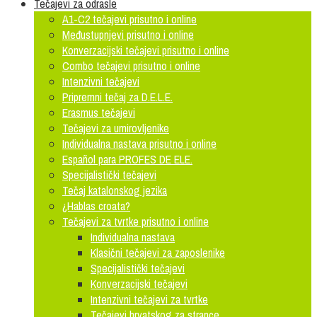
Tečajevi za odrasle
A1-C2 tečajevi prisutno i online
Međustupnjevi prisutno i online
Konverzacijski tečajevi prisutno i online
Combo tečajevi prisutno i online
Intenzivni tečajevi
Pripremni tečaj za D.E.L.E.
Erasmus tečajevi
Tečajevi za umirovljenike
Individualna nastava prisutno i online
Español para PROFES DE ELE.
Specijalistički tečajevi
Tečaj katalonskog jezika
¿Hablas croata?
Tečajevi za tvrtke prisutno i online
Individualna nastava
Klasični tečajevi za zaposlenike
Specijalistički tečajevi
Konverzacijski tečajevi
Intenzivni tečajevi za tvrtke
Tečajevi hrvatskog za strance