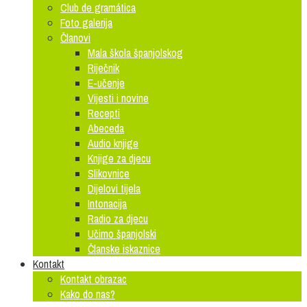
Club de gramática
Foto galerija
Članovi
Mala škola španjolskog
Riječnik
E-učenje
Vijesti i novine
Recepti
Abeceda
Audio knjige
Knjige za djecu
Slikovnice
Dijelovi tijela
Intonacija
Radio za djecu
Učimo španjolski
Članske iskaznice
Kontakt
Kontakt obrazac
Kako do nas?