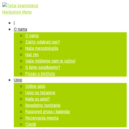
Navigation Menu
I
O nama
O nama
Zašto odabrati nas?
Naša metodologija
Naš tim
Vaše mišljenje nam je važno!
S kime surađujemo?
Posao u Institutu
Upisi
Online upisi
Upisi na tečajeve
Kada su upisi?
Besplatno testiranje
Raspored grupa i kalendar
Rezervacija mjesta
Cjenik