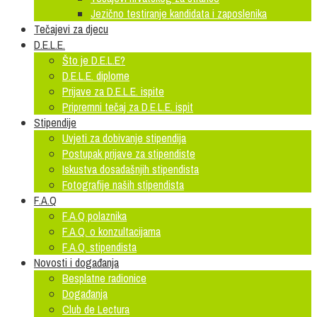
Jezično testiranje kandidata i zaposlenika
Tečajevi za djecu
D.E.L.E.
Što je D.E.L.E?
D.E.L.E. diplome
Prijave za D.E.L.E. ispite
Pripremni tečaj za D.E.L.E. ispit
Stipendije
Uvjeti za dobivanje stipendija
Postupak prijave za stipendiste
Iskustva dosadašnjih stipendista
Fotografije naših stipendista
F.A.Q
F.A.Q polaznika
F.A.Q. o konzultacijama
F.A.Q. stipendista
Novosti i događanja
Besplatne radionice
Događanja
Club de Lectura