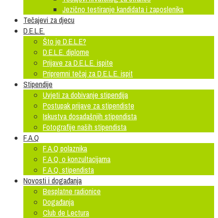
Jezično testiranje kandidata i zaposlenika
Tečajevi za djecu
D.E.L.E.
Što je D.E.L.E?
D.E.L.E. diplome
Prijave za D.E.L.E. ispite
Pripremni tečaj za D.E.L.E. ispit
Stipendije
Uvjeti za dobivanje stipendija
Postupak prijave za stipendiste
Iskustva dosadašnjih stipendista
Fotografije naših stipendista
F.A.Q
F.A.Q polaznika
F.A.Q. o konzultacijama
F.A.Q. stipendista
Novosti i događanja
Besplatne radionice
Događanja
Club de Lectura