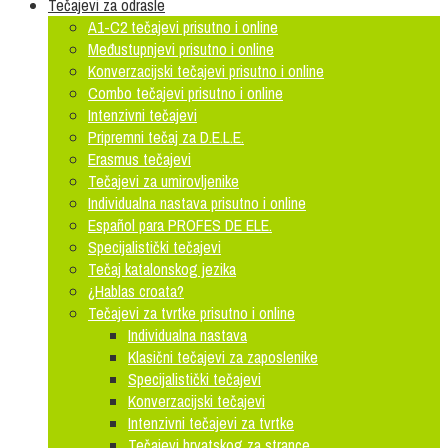
Tečajevi za odrasle
A1-C2 tečajevi prisutno i online
Međustupnjevi prisutno i online
Konverzacijski tečajevi prisutno i online
Combo tečajevi prisutno i online
Intenzivni tečajevi
Pripremni tečaj za D.E.L.E.
Erasmus tečajevi
Tečajevi za umirovljenike
Individualna nastava prisutno i online
Español para PROFES DE ELE.
Specijalistički tečajevi
Tečaj katalonskog jezika
¿Hablas croata?
Tečajevi za tvrtke prisutno i online
Individualna nastava
Klasični tečajevi za zaposlenike
Specijalistički tečajevi
Konverzacijski tečajevi
Intenzivni tečajevi za tvrtke
Tečajevi hrvatskog za strance