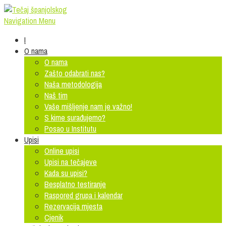
Navigation Menu
I
O nama
O nama
Zašto odabrati nas?
Naša metodologija
Naš tim
Vaše mišljenje nam je važno!
S kime surađujemo?
Posao u Institutu
Upisi
Online upisi
Upisi na tečajeve
Kada su upisi?
Besplatno testiranje
Raspored grupa i kalendar
Rezervacija mjesta
Cjenik