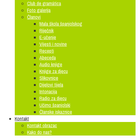
Club de gramática
Foto galerija
Članovi
Mala škola španjolskog
Riječnik
E-učenje
Vijesti i novine
Recepti
Abeceda
Audio knjige
Knjige za djecu
Slikovnice
Dijelovi tijela
Intonacija
Radio za djecu
Učimo španjolski
Članske iskaznice
Kontakt
Kontakt obrazac
Kako do nas?