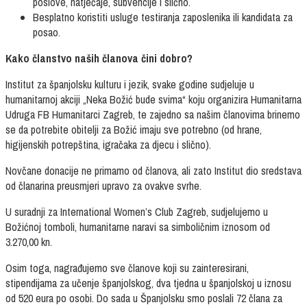
poslove, natječaje, subvencije i slično.
Besplatno koristiti usluge testiranja zaposlenika ili kandidata za
posao.
Kako članstvo naših članova čini dobro?
Institut za španjolsku kulturu i jezik, svake godine sudjeluje u
humanitarnoj akciji „Neka Božić bude svima“ koju organizira Humanitarna
Udruga FB Humanitarci Zagreb, te zajedno sa našim članovima brinemo
se da potrebite obitelji za Božić imaju sve potrebno (od hrane,
higijenskih potrepština, igračaka za djecu i slično).
Novčane donacije ne primamo od članova, ali zato Institut dio sredstava
od članarina preusmjeri upravo za ovakve svrhe.
U suradnji za International Women’s Club Zagreb, sudjelujemo u
Božićnoj tomboli, humanitarne naravi sa simboličnim iznosom od
3.270,00 kn.
Osim toga, nagrađujemo sve članove koji su zainteresirani,
stipendijama za učenje španjolskog, dva tjedna u španjolskoj u iznosu
od 520 eura po osobi. Do sada u Španjolsku smo poslali 72 člana za