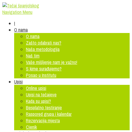
Navigation Menu
I
O nama
O nama
Zašto odabrati nas?
Naša metodologija
Naš tim
Vaše mišljenje nam je važno!
S kime surađujemo?
Posao u Institutu
Upisi
Online upisi
Upisi na tečajeve
Kada su upisi?
Besplatno testiranje
Raspored grupa i kalendar
Rezervacija mjesta
Cjenik