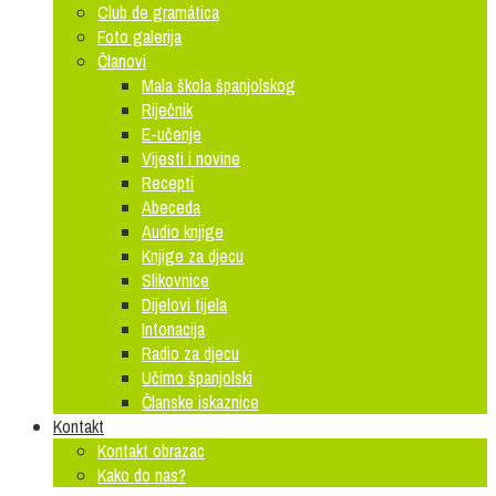
Club de gramática
Foto galerija
Članovi
Mala škola španjolskog
Riječnik
E-učenje
Vijesti i novine
Recepti
Abeceda
Audio knjige
Knjige za djecu
Slikovnice
Dijelovi tijela
Intonacija
Radio za djecu
Učimo španjolski
Članske iskaznice
Kontakt
Kontakt obrazac
Kako do nas?