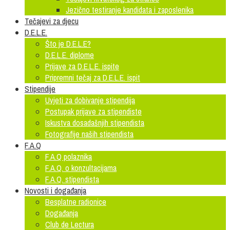
Jezično testiranje kandidata i zaposlenika
Tečajevi za djecu
D.E.L.E.
Što je D.E.L.E?
D.E.L.E. diplome
Prijave za D.E.L.E. ispite
Pripremni tečaj za D.E.L.E. ispit
Stipendije
Uvjeti za dobivanje stipendija
Postupak prijave za stipendiste
Iskustva dosadašnjih stipendista
Fotografije naših stipendista
F.A.Q
F.A.Q polaznika
F.A.Q. o konzultacijama
F.A.Q. stipendista
Novosti i događanja
Besplatne radionice
Događanja
Club de Lectura