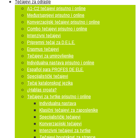
Tečajevi za odrasle
A1-C2 tečajevi prisutno i online
Međustupnjevi prisutno i online
Konverzacijski tečajevi prisutno i online
Combo tečajevi prisutno i online
Intenzivni tečajevi
Pripremni tečaj za D.E.L.E.
Erasmus tečajevi
Tečajevi za umirovljenike
Individualna nastava prisutno i online
Español para PROFES DE ELE.
Specijalistički tečajevi
Tečaj katalonskog jezika
¿Hablas croata?
Tečajevi za tvrtke prisutno i online
Individualna nastava
Klasični tečajevi za zaposlenike
Specijalistički tečajevi
Konverzacijski tečajevi
Intenzivni tečajevi za tvrtke
Tečajevi hrvatskog za strance