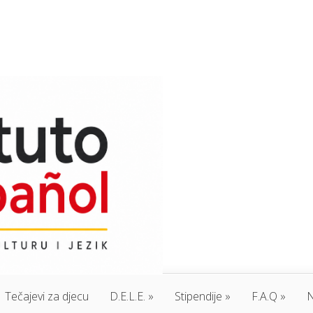
Tečajevi za djecu
D.E.L.E.
Stipendije
F.A.Q
N