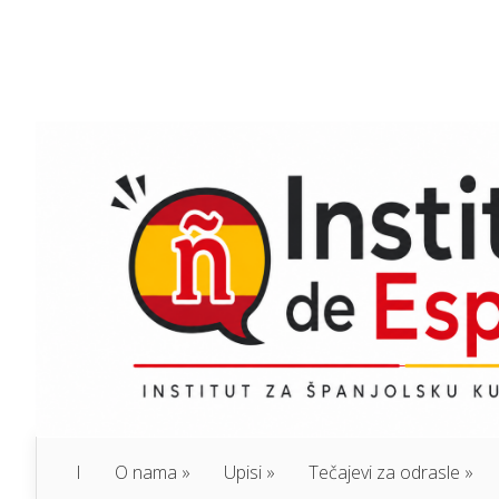
I
O nama
Upisi
Tečajevi za odrasle