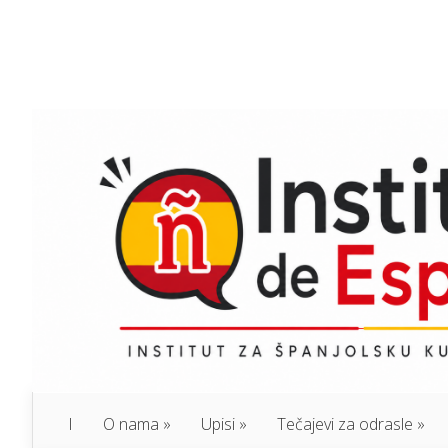
I
O nama
Upisi
Tečajevi za odrasle