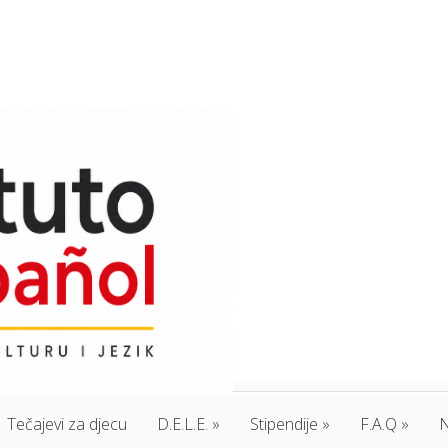
Tečajevi za djecu
D.E.L.E.
Stipendije
F.A.Q
N