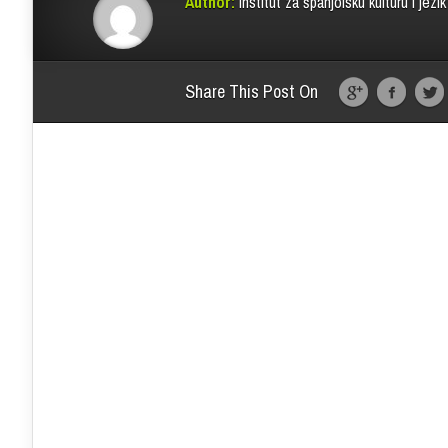
Author:
Institut za španjolsku kulturu i jezik
Share This Post On