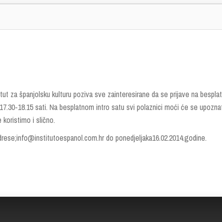
itut za španjolsku kulturu poziva sve zainteresirane da se prijave na besplat
 17.30-18.15 sati. Na besplatnom intro satu svi polaznici moći će se upozna
koristimo i slično.
drese;info@institutoespanol.com.hr do ponedjeljaka16.02.2014.godine.