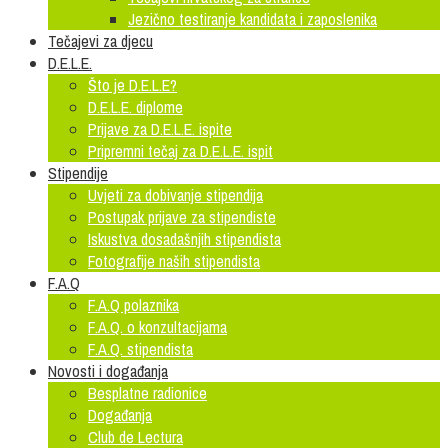
Jezično testiranje kandidata i zaposlenika
Tečajevi za djecu
D.E.L.E.
Što je D.E.L.E?
D.E.L.E. diplome
Prijave za D.E.L.E. ispite
Pripremni tečaj za D.E.L.E. ispit
Stipendije
Uvjeti za dobivanje stipendija
Postupak prijave za stipendiste
Iskustva dosadašnjih stipendista
Fotografije naših stipendista
F.A.Q
F.A.Q polaznika
F.A.Q. o konzultacijama
F.A.Q. stipendista
Novosti i događanja
Besplatne radionice
Događanja
Club de Lectura