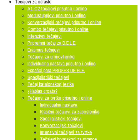
Tečajevi za odrasle
A1-C2 tečajevi prisutno i online
Međustupnjevi prisutno i online
Konverzacijski tečajevi prisutno i online
Combo tečajevi prisutno i online
Intenzivni tečajevi
Pripremni tečaj za D.E.L.E.
Erasmus tečajevi
Tečajevi za umirovljenike
Individualna nastava prisutno i online
Español para PROFES DE ELE.
Specijalistički tečajevi
Tečaj katalonskog jezika
¿Hablas croata?
Tečajevi za tvrtke prisutno i online
Individualna nastava
Klasični tečajevi za zaposlenike
Specijalistički tečajevi
Konverzacijski tečajevi
Intenzivni tečajevi za tvrtke
Tečajevi hrvatskog za strance