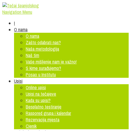
Navigation Menu
I
O nama
O nama
Zašto odabrati nas?
Naša metodologija
Naš tim
Vaše mišljenje nam je važno!
S kime surađujemo?
Posao u Institutu
Upisi
Online upisi
Upisi na tečajeve
Kada su upisi?
Besplatno testiranje
Raspored grupa i kalendar
Rezervacija mjesta
Cjenik