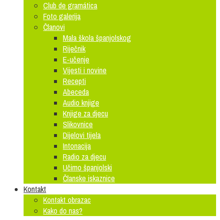
Club de gramática
Foto galerija
Članovi
Mala škola španjolskog
Riječnik
E-učenje
Vijesti i novine
Recepti
Abeceda
Audio knjige
Knjige za djecu
Slikovnice
Dijelovi tijela
Intonacija
Radio za djecu
Učimo španjolski
Članske iskaznice
Kontakt
Kontakt obrazac
Kako do nas?