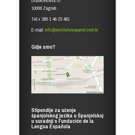
Draškovićeva 57
10000 Zagreb
Tel;+ 385 1 46 23 481
E-mail:
info@institutoespanol.com.hr
Gdje smo?
Stipendije za učenje
španjolskog jezika u Španjolskoj
u suradnji s Fundación de la
Lengua Española