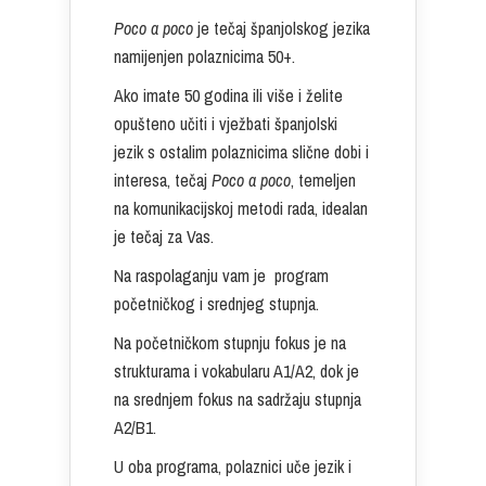
Poco a poco
je tečaj španjolskog jezika
namijenjen polaznicima 50+.
Ako imate 50 godina ili više i želite
opušteno učiti i vježbati španjolski
jezik s ostalim polaznicima slične dobi i
interesa, tečaj
Poco a poco
, temeljen
na komunikacijskoj metodi rada, idealan
je tečaj za Vas.
Na raspolaganju vam je program
početničkog i srednjeg stupnja.
Na početničkom stupnju fokus je na
strukturama i vokabularu A1/A2, dok je
na srednjem fokus na sadržaju stupnja
A2/B1.
U oba programa, polaznici uče jezik i