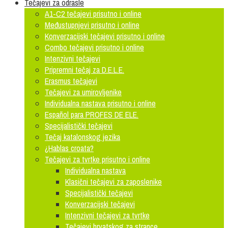
Tečajevi za odrasle
A1-C2 tečajevi prisutno i online
Međustupnjevi prisutno i online
Konverzacijski tečajevi prisutno i online
Combo tečajevi prisutno i online
Intenzivni tečajevi
Pripremni tečaj za D.E.L.E.
Erasmus tečajevi
Tečajevi za umirovljenike
Individualna nastava prisutno i online
Español para PROFES DE ELE.
Specijalistički tečajevi
Tečaj katalonskog jezika
¿Hablas croata?
Tečajevi za tvrtke prisutno i online
Individualna nastava
Klasični tečajevi za zaposlenike
Specijalistički tečajevi
Konverzacijski tečajevi
Intenzivni tečajevi za tvrtke
Tečajevi hrvatskog za strance