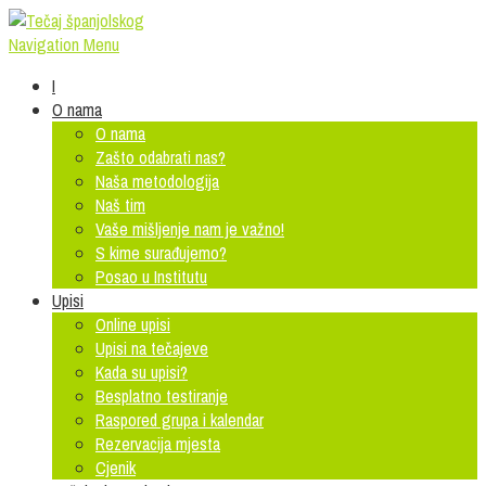
Navigation Menu
I
O nama
O nama
Zašto odabrati nas?
Naša metodologija
Naš tim
Vaše mišljenje nam je važno!
S kime surađujemo?
Posao u Institutu
Upisi
Online upisi
Upisi na tečajeve
Kada su upisi?
Besplatno testiranje
Raspored grupa i kalendar
Rezervacija mjesta
Cjenik