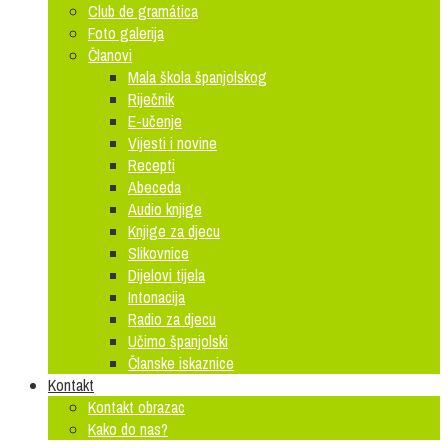
Club de gramática
Foto galerija
Članovi
Mala škola španjolskog
Riječnik
E-učenje
Vijesti i novine
Recepti
Abeceda
Audio knjige
Knjige za djecu
Slikovnice
Dijelovi tijela
Intonacija
Radio za djecu
Učimo španjolski
Članske iskaznice
Kontakt
Kontakt obrazac
Kako do nas?