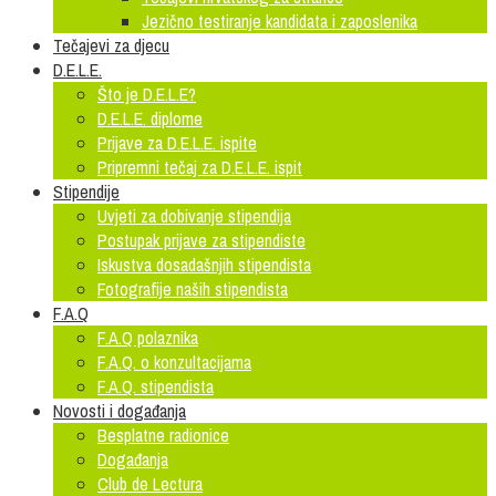
Jezično testiranje kandidata i zaposlenika
Tečajevi za djecu
D.E.L.E.
Što je D.E.L.E?
D.E.L.E. diplome
Prijave za D.E.L.E. ispite
Pripremni tečaj za D.E.L.E. ispit
Stipendije
Uvjeti za dobivanje stipendija
Postupak prijave za stipendiste
Iskustva dosadašnjih stipendista
Fotografije naših stipendista
F.A.Q
F.A.Q polaznika
F.A.Q. o konzultacijama
F.A.Q. stipendista
Novosti i događanja
Besplatne radionice
Događanja
Club de Lectura